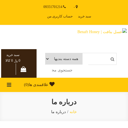
Ski
09351701214
-
t
سبد خرید
حساب کاربری من
conten
عسل بنافت | Benaft Honey
فروشگاه آنلاین عسل بنافت
سبد خرید
0 ﷼
0 کالا
علاقمندی ها
(0)
درباره ما
خانه
درباره ما