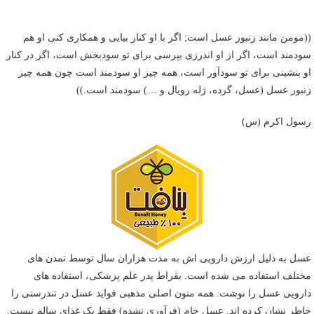
((مومن مانند زنبور عسل است; اگر با او کنار بیایی و همکاری کنی او هم
سودمند است، اگر از او اندرزی بپرسی برای تو سودبخش است، اگر در کنار
او بنشینی برای تو سودآور است، همه چیز او سودمند است چون همه چیز
زنبور عسل (عسل، گرده، ژله رویال و …) سودمند است.))
رسول اکرم (س)
عسل به دلیل ارزش دارویی اش به مدت هزاران سال توسط تمدن های
مختلف استفاده می شده است. بقراط پدر علم پزشکی، استفاده های
دارویی عسل را نوشت. همه متون اصلی مذهبی فواید عسل در تندرستی را
خاطر نشان کرده اند. عسل خام (فرآوری نشده) فقط یک غذای سالم نیست.