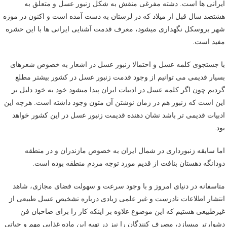
ایرانی ها است. دشته مفرغی منقش به شکل زنبور عسل و متعلق به
هشتصد سال قبل از میلاد که در لرستان به دست آمده است و اکنون در موزه
شهر بروسکل نگهداری میشود، معرف قدمت آشنایی ایرانی ها با این حشره
مفید است.
با جستجوی کلمه عسل و احتمالا زنبور عسل در اشعار به خصوص شعرهای
بسیار قدیمی می توانیم از وجود قدمت زنبور عسل در کشور بیشتر مطلع
گردیم چون اگر کلمه عسل در ادبیات ایران پیدا میشود خود به خود دلیل بر
این است که زنبور هم در زمان نوشتن آن متون وجود داشته است. هرچه این
ادبیات قدیمی تر باشد نشان دهنده قدیمت زنبور عسل در این کشور خواهد
بود.
اما سابقه زنبورداری در شمال ایران به خصوص مازندران و در منطقه
دودانگه دهستان بنافت از قدیم مورد توجه مردم منطقه بوده است.
متاسفانه در دنیای امروز و با وجود سرعت و سهولت فضای مجازی، شاهد
انتشار اطلاعات نادرست و غیر علمی زیادی درباره تشخیص عسل طبیعی از
غیرطبیعی هستیم که این موضوع علاوه بر اینکه کار را برای صاحبان فن
دشوارتر میسازد، مصرف کنندگان را نیز در تهیه این ماده غذایی مهم و حیاتی